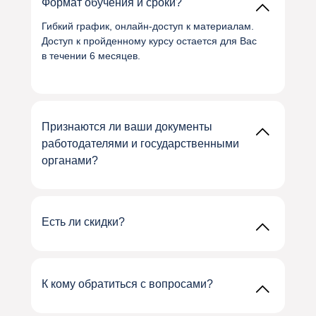
Формат обучения и сроки?
Гибкий график, онлайн‑доступ к материалам.
Доступ к пройденному курсу остается для Вас
в течении 6 месяцев.
Признаются ли ваши документы
работодателями и государственными
органами?
Наши удостоверения и дипломы
оформляются в соответствии с действующими
нормативами. Мы выдаем удостоверение/
Есть ли скидки?
диплом с регистрацией их в ФИС ФРДО
(Федеральная информационная система
Да. Уточняйте актуальные предложения у
«Федеральный реестр сведений о документах
менеджера по телефону
+7 800 600-79-98
об образовании и (или) о квалификации,
К кому обратиться с вопросами?
документах об обучении»).
Вы можете связаться с менеджером по