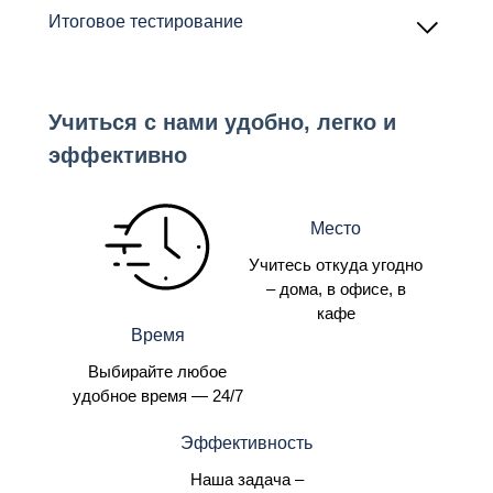
3.1. Какие документы вправе запросить инспектор
Итоговое тестирование
ответственности
ГИТ и когда можно возразить на незаконные
требования
3.2. Какие пункты в правилах внутреннего
трудового распорядка перепроверить за
Учиться с нами удобно, легко и
кадровиком
3.3. За какие ошибки в отчетах оштрафуют
эффективно
компанию и как юристу оправдать кадровика в суде
Место
Учитесь откуда угодно
– дома, в офисе, в
кафе
Время
Выбирайте любое
удобное время — 24/7
Эффективность
Наша задача –