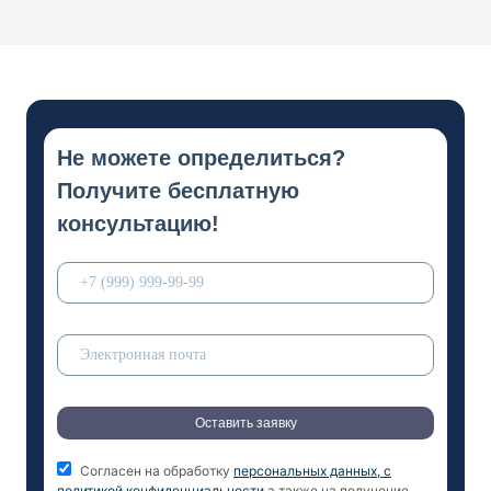
телефону
+7 800 600-79-98
. Для вашего
удобства доступны форма обратной связи и
чат. Пользователи, оплатившие обучение,
могут общаться с преподавателями в
отдельном чате.
Не можете определиться?
Получите бесплатную
консультацию!
Оставить заявку
Согласен на обработку
персональных данных, с
политикой конфиденциальности
а также на получение