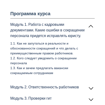
Программа курса
Модуль 1. Работа с кадровыми
документами. Какие ошибки в сокращении
персонала придется исправлять юристу.
1.1. Как не запутаться в реальности и
обоснованности сокращений и что делать с
преимущественным правом работников.
1.2. Кого следует уведомить о сокращении
персонала
1.3. Как и зачем предлагать вакансии
сокращаемым сотрудникам
Модуль 2. Ответственность работников
2.1. Как наказать работника за нарушение
Модуль 3. Проверки гит
дисциплины
2.2. Как привлечь работника к материальной