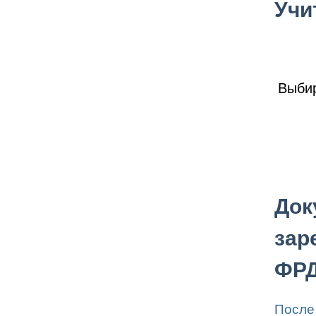
Учи
Выби
Док
зар
ФР
После