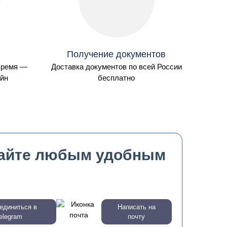
Получение документов
 время —
Доставка документов по всей России
айн
бесплатно
айте любым удобным
единиться в
Написать на
elegram
почту