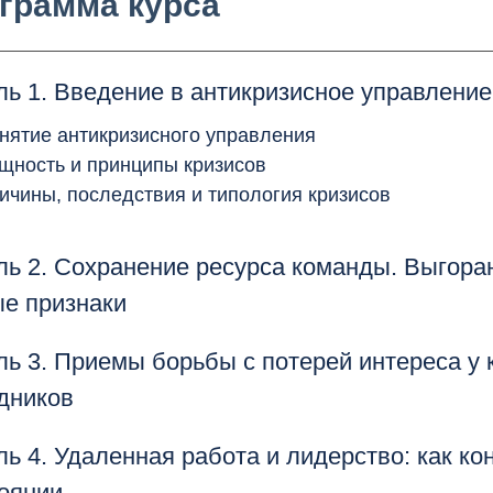
грамма курса
ь 1. Введение в антикризисное управление
онятие антикризисного управления
ущность и принципы кризисов
ричины, последствия и типология кризисов
ь 2. Сохранение ресурса команды. Выгоран
е признаки
ыгорание команды в кризис
ь 3. Приемы борьбы с потерей интереса у
азы и факторы выгорания
дников
ыгорание команды: на какие причины выгорания руко
ь 4. Удаленная работа и лидерство: как ко
ыводы по факту выгорания выгорания
оянии