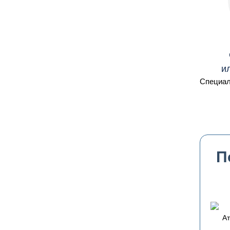
и
Специал
П