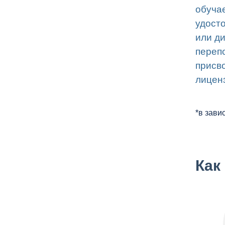
обуча
удост
или д
переп
присв
лицен
*в зави
Как