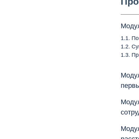
Про
Модул
1.1. П
1.2. С
1.3. П
Модул
первы
2.1. В
Модул
2.2. Ф
сотру
3.1. В
Модул
3.2. В
расст