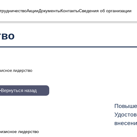
трудничество
Акции
Документы
Контакты
Сведения об организации
тво
исное лидерство
Вернуться назад
Повышен
Удостов
внесен