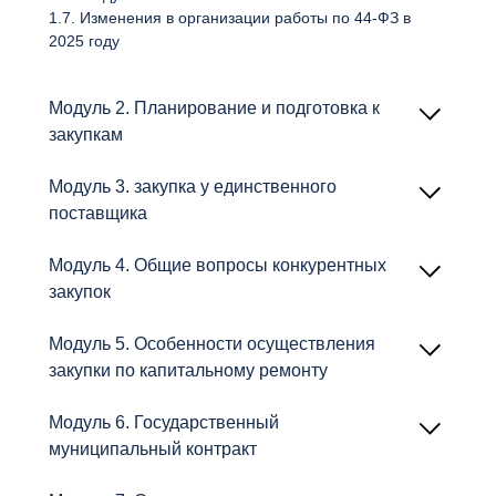
1.7. Изменения в организации работы по 44-ФЗ в
2025 году
Модуль 2. Планирование и подготовка к
закупкам
2.1. Планирование и подготовка к закупкам
Модуль 3. закупка у единственного
поставщика
3.1. Закупка у единственного поставщика
Модуль 4. Общие вопросы конкурентных
3.2. Работа в ЕАТ Березка
закупок
4.1. Общие вопросы конкурентных закупок
Модуль 5. Особенности осуществления
4.2. Электронный аукцион по 44-ФЗ
закупки по капитальному ремонту
4.3. Электронный конкурс
4.4. Запрос котировок
5.1. Описание объекта закупки и определение
Модуль 6. Государственный
НМЦК при работах по капремонту
муниципальный контракт
5.2. Порядок подготовки проекта контракта на
капремонт
6.1. Государственный муниципальный контракт